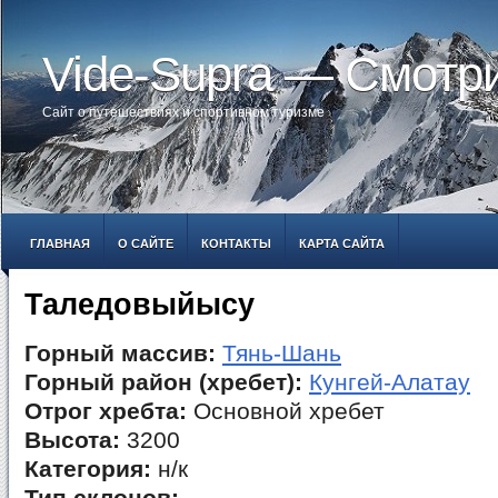
Vide-Supra — Смотр
Сайт о путешествиях и спортивном туризме
ГЛАВНАЯ
О САЙТЕ
КОНТАКТЫ
КАРТА САЙТА
Таледовыйысу
Горный массив:
Тянь-Шань
Горный район (хребет):
Кунгей-Алатау
Отрог хребта:
Основной хребет
Высота:
3200
Категория:
н/к