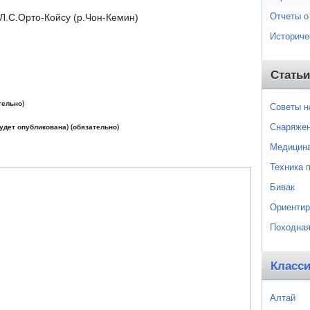
Отчеты о
.Л.С.Орто-Койсу (р.Чон-Кемин)
Историче
Статьи
тельно)
Советы 
Снаряже
будет опубликована) (обязательно)
Медицин
Техника 
Бивак
Ориентир
Походная
Класс
Алтай