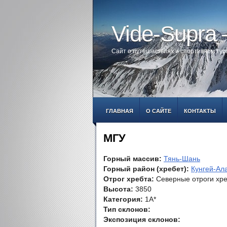
Vide-Supra
Сайт о путешествиях и спортивном ту
ГЛАВНАЯ
О САЙТЕ
КОНТАКТЫ
МГУ
Горный массив:
Тянь-Шань
Горный район (хребет):
Кунгей-Ал
Отрог хребта:
Северные отроги хр
Высота:
3850
Категория:
1А*
Тип склонов:
Экспозиция склонов: