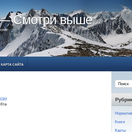
 — Смотри выше
ризме
КАРТА САЙТА
атау
Рубри
ебта
Норматив
Книги
Карты