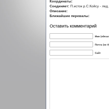
Координаты:
Соединяет:
П.исток р.С.Койсу - лед
Описание:
Ближайшие перевалы:
Оставить комментарий
Имя (обяза
Почта (не 
Сайт