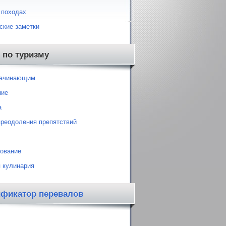
 походах
ские заметки
 по туризму
начинающим
ние
а
преодоления препятствий
ование
 кулинария
ификатор перевалов