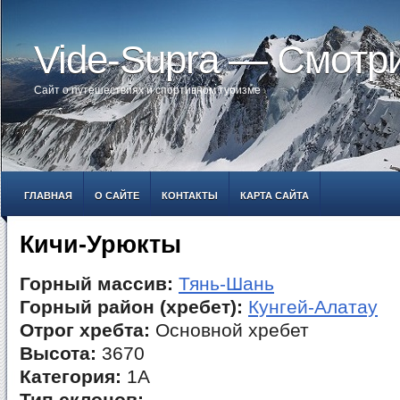
Vide-Supra — Смотр
Сайт о путешествиях и спортивном туризме
ГЛАВНАЯ
О САЙТЕ
КОНТАКТЫ
КАРТА САЙТА
Кичи-Урюкты
Горный массив:
Тянь-Шань
Горный район (хребет):
Кунгей-Алатау
Отрог хребта:
Основной хребет
Высота:
3670
Категория:
1А