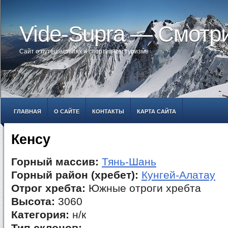
Vide-Supra — Смотр
Сайт о путешествиях и спортивном туризме
ГЛАВНАЯ
О САЙТЕ
КОНТАКТЫ
КАРТА САЙТА
Кенсу
Горный массив:
Тянь-Шань
Горный район (хребет):
Кунгей-Алатау
Отрог хребта:
Южные отроги хребта
Высота:
3060
Категория:
н/к