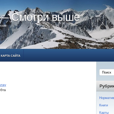
 — Смотри выше
ризме
КАРТА САЙТА
атау
Рубри
ебта
Норматив
Книги
Карты