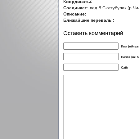
Координаты:
Соединяет:
лед.В.Сюттубулак (р.Чил
Описание:
Ближайшие перевалы:
Оставить комментарий
Имя (обяза
Почта (не 
Сайт