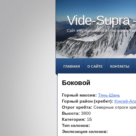
Vide-Supra
Сайт о путешествиях и спортивном ту
ГЛАВНАЯ
О САЙТЕ
КОНТАКТЫ
Боковой
Горный массив:
Тянь-Шань
Горный район (хребет):
Кунгей-Ал
Отрог хребта:
Северные отроги хр
Высота:
3800
Категория:
1Б
Тип склонов:
Экспозиция склонов: