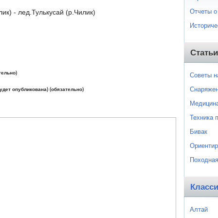
Отчеты о
ик) - лед.Тулькусай (р.Чилик)
Историче
Статьи
тельно)
Советы 
Снаряже
будет опубликована) (обязательно)
Медицин
Техника 
Бивак
Ориентир
Походная
Класс
Алтай