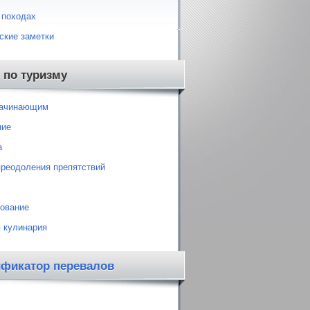
 походах
ские заметки
 по туризму
начинающим
ние
а
преодоления препятствий
ование
 кулинария
ификатор перевалов