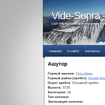
Vide-Supra
Сайт о путешествиях и спортивном ту
ГЛАВНАЯ
О САЙТЕ
КОНТАКТЫ
Ашутор
Горный массив:
Тянь-Шань
Горный район (хребет):
Кунгей-Ал
Отрог хребта:
Основной хребет
Высота:
3720
Категория:
1Б
Тип склонов:
Экспозиция склонов: