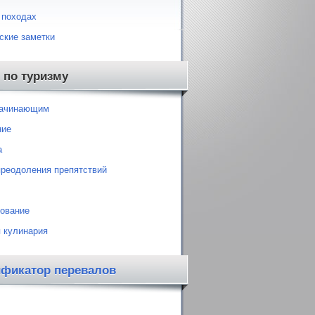
 походах
ские заметки
 по туризму
начинающим
ние
а
преодоления препятствий
ование
 кулинария
ификатор перевалов