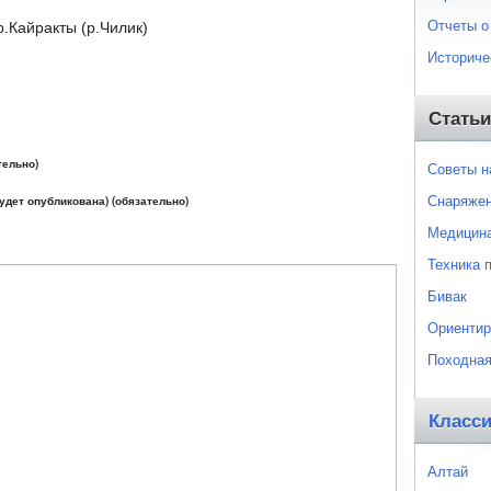
Отчеты о
р.Кайракты (р.Чилик)
Историче
Статьи
тельно)
Советы 
Снаряже
будет опубликована) (обязательно)
Медицин
Техника 
Бивак
Ориентир
Походная
Класс
Алтай