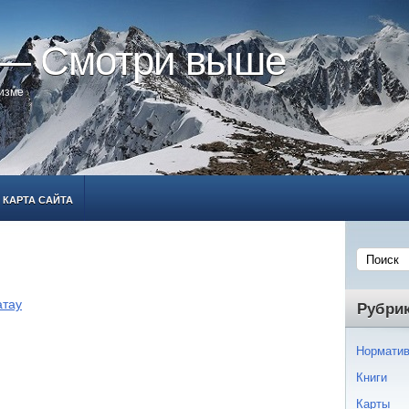
 — Смотри выше
ризме
КАРТА САЙТА
атау
Рубри
Норматив
Книги
Карты