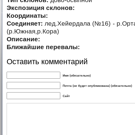
Тип склонов:
дово-осыпной
Экспозиция склонов:
Координаты:
Соединяет:
лед.Хейердала (№16) - р.Орт
(р.Южная,р.Кора)
Описание:
Ближайшие перевалы:
Оставить комментарий
Имя (обязательно)
Почта (не будет опубликована) (обязательно)
Сайт