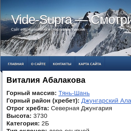
Vide-Supra — Смотр
Сайт о путешествиях и спортивном туризме
ГЛАВНАЯ
О САЙТЕ
КОНТАКТЫ
КАРТА САЙТА
Виталия Абалакова
Горный массив:
Тянь-Шань
Горный район (хребет):
Джунгарский Ала
Отрог хребта:
Северная Джунгария
Высота:
3730
Категория:
2Б