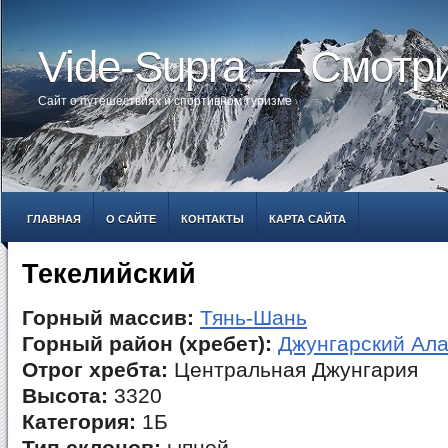
Vide-Supra — Смотр
Сайт о путешествиях и спортивном туризме
ГЛАВНАЯ
О САЙТЕ
КОНТАКТЫ
КАРТА САЙТА
Текелийский
Горный массив:
Тянь-Шань
Горный район (хребет):
Джунгарский Ала
Отрог хребта:
Центральная Джунгария
Высота:
3320
Категория:
1Б