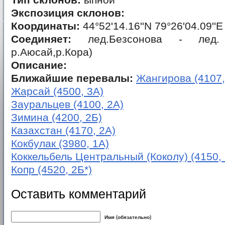
Тип склонов:
ыпной
Экспозиция склонов:
Координаты:
44°52'14.16''N 79°26'04.09''E
Соединяет:
лед.Безсонова - лед
р.Аюсай,р.Кора)
Описание:
Ближайшие перевалы:
Жангирова (4107,
Жарсай (4500, 3А)
Зауральцев (4100, 2А)
Зимина (4200, 2Б)
Казахстан (4170, 2А)
Кокбулак (3980, 1А)
Коккельбель Центральный (Коколу) (4150, 
Копр (4520, 2Б*)
Оставить комментарий
Имя (обязательно)