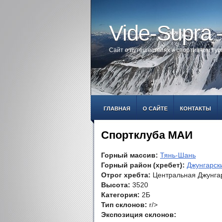
Vide-Supra
Сайт о путешествиях и спортивном ту
ГЛАВНАЯ
О САЙТЕ
КОНТАКТЫ
Спортклуба МАИ
Горный массив:
Тянь-Шань
Горный район (хребет):
Джунгарск
Отрог хребта:
Центральная Джунга
Высота:
3520
Категория:
2Б
Тип склонов:
r/>
Экспозиция склонов: