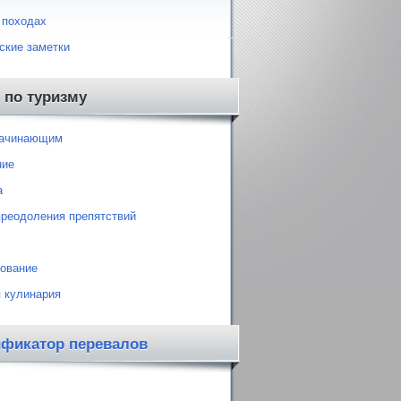
 походах
ские заметки
 по туризму
начинающим
ние
а
преодоления препятствий
ование
 кулинария
ификатор перевалов