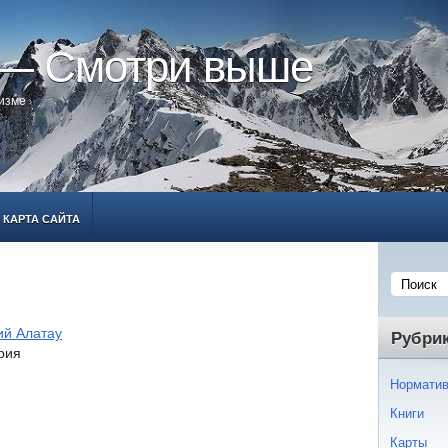
 — Смотри выше
ризме
КАРТА САЙТА
ий Алатау
Рубри
рия
Норматив
Книги
Карты