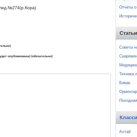
Отчеты о
 лед.№274(р.Кора)
Историче
Статьи
тельно)
Советы 
Снаряже
будет опубликована) (обязательно)
Медицин
Техника 
Бивак
Ориентир
Походная
Класс
Алтай