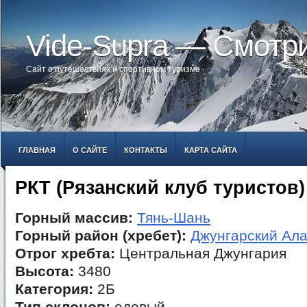
Vide-Supra — Смотр
Сайт о путешествиях и спортивном туризме
ГЛАВНАЯ
О САЙТЕ
КОНТАКТЫ
КАРТА САЙТА
РКТ (Рязанский клуб туристов)
Горный массив:
Тянь-Шань
Горный район (хребет):
Джунгарский Ала
Отрог хребта:
Центральная Джунгария
Высота:
3480
Категория:
2Б