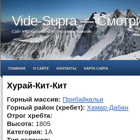
Vide-Supra — Смотр
Сайт о путешествиях и спортивном туризме
ГЛАВНАЯ
О САЙТЕ
КОНТАКТЫ
КАРТА САЙТА
Хурай-Кит-Кит
Горный массив:
Прибайкалье
Горный район (хребет):
Хамар-Дабан
Отрог хребта:
Высота:
1805
Категория:
1А