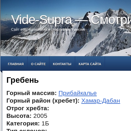
Vide-Supra — Смотр
Сайт о путешествиях и спортивном туризме
ГЛАВНАЯ
О САЙТЕ
КОНТАКТЫ
КАРТА САЙТА
Гребень
Горный массив:
Прибайкалье
Горный район (хребет):
Хамар-Дабан
Отрог хребта:
Высота:
2005
Категория:
1Б