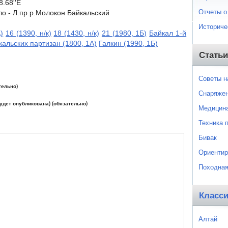
8.68''E
Отчеты о
ло - Л.пр.р.Молокон Байкальский
Историче
)
16 (1390, н/к)
18 (1430, н/к)
21 (1980, 1Б)
Байкал 1-й
кальских партизан (1800, 1А)
Галкин (1990, 1Б)
Статьи
Советы 
тельно)
Снаряже
будет опубликована) (обязательно)
Медицин
Техника 
Бивак
Ориентир
Походная
Класс
Алтай