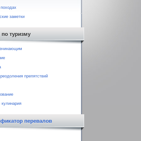
 походах
ские заметки
 по туризму
начинающим
ние
а
преодоления препятствий
ование
 кулинария
ификатор перевалов