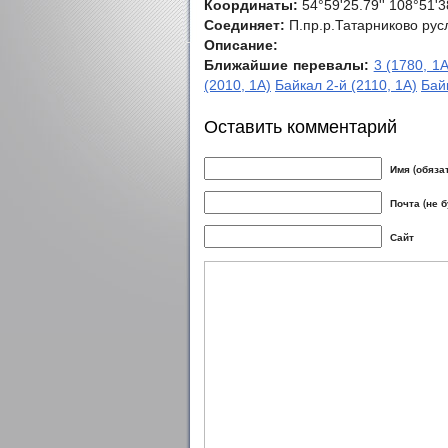
Координаты:
54°59'25.79'' 108°51'3
Соединяет:
П.пр.р.Татарниково рус
Описание:
Ближайшие перевалы:
3 (1780, 1А
(2010, 1А)
Байкал 2-й (2110, 1А)
Бай
Оставить комментарий
Имя (обяза
Почта (не 
Сайт