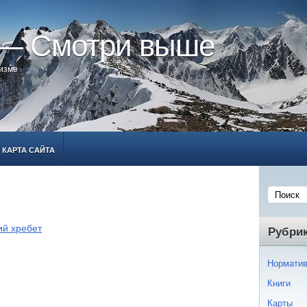
 — Смотри выше
ризме
КАРТА САЙТА
ий хребет
Рубри
Норматив
Книги
Карты