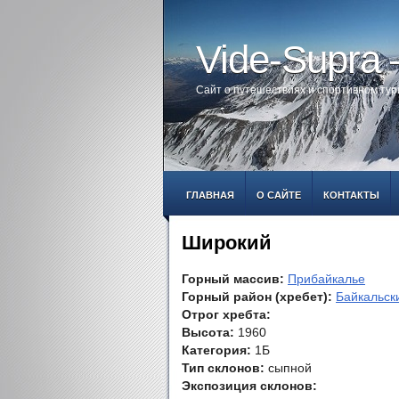
Vide-Supra
Сайт о путешествиях и спортивном ту
ГЛАВНАЯ
О САЙТЕ
КОНТАКТЫ
Широкий
Горный массив:
Прибайкалье
Горный район (хребет):
Байкальск
Отрог хребта:
Высота:
1960
Категория:
1Б
Тип склонов:
сыпной
Экспозиция склонов: