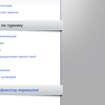
 походах
ские заметки
 по туризму
начинающим
ние
а
преодоления препятствий
ование
 кулинария
ификатор перевалов