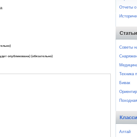
Отчеты о
ка
Историче
Статьи
тельно)
Советы 
Снаряже
будет опубликована) (обязательно)
Медицин
Техника 
Бивак
Ориентир
Походная
Класс
Алтай