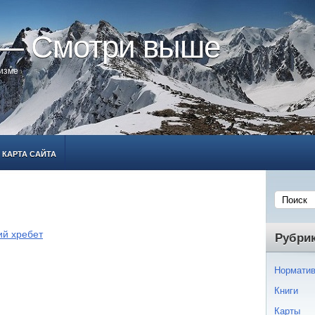
 — Смотри выше
ризме
КАРТА САЙТА
ий хребет
Рубри
Норматив
Книги
Карты