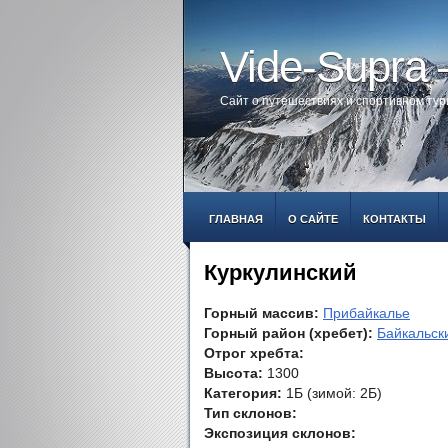
Vide-Supra
Сайт о путешествиях и спортивном ту
ГЛАВНАЯ
О САЙТЕ
КОНТАКТЫ
Куркулинский
Горный массив:
Прибайкалье
Горный район (хребет):
Байкальск
Отрог хребта:
Высота:
1300
Категория:
1Б (зимой: 2Б)
Тип склонов:
Экспозиция склонов: