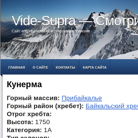
Vide-Supra — Смотр
Сайт о путешествиях и спортивном туризме
ГЛАВНАЯ
О САЙТЕ
КОНТАКТЫ
КАРТА САЙТА
Кунерма
Горный массив:
Прибайкалье
Горный район (хребет):
Байкальский хре
Отрог хребта:
Высота:
1750
Категория:
1А