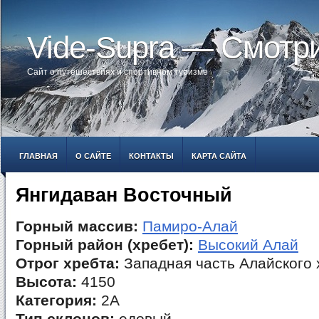
Vide-Supra — Смотр
Сайт о путешествиях и спортивном туризме
ГЛАВНАЯ
О САЙТЕ
КОНТАКТЫ
КАРТА САЙТА
Янгидаван Восточный
Горный массив:
Памиро-Алай
Горный район (хребет):
Высокий Алай
Отрог хребта:
Западная часть Алайского 
Высота:
4150
Категория:
2А