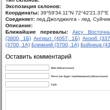
Тип склонов:
Экспозиция склонов:
Координаты:
39°59'34.11''N 72°42'21.37''E
Соединяет:
лед.Джолджилга - лед. Суйчи
Описание:
Ближайшие перевалы:
Аксу Восточны
(3800, 1Б)
Ангишт (4057, 1Б)
Анзоб (337
(3700, 1А)
Ближний (3700, 1А)
Бойница (41
Оставить комментарий
Имя (обязательно)
Почта (не будет опубликована) (обязательно)
Сайт