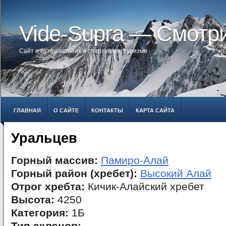
Vide-Supra — Смотр
Сайт о путешествиях и спортивном туризме
ГЛАВНАЯ
О САЙТЕ
КОНТАКТЫ
КАРТА САЙТА
Уральцев
Горный массив:
Памиро-Алай
Горный район (хребет):
Высокий Алай
Отрог хребта:
Кичик-Алайский хребет
Высота:
4250
Категория:
1Б