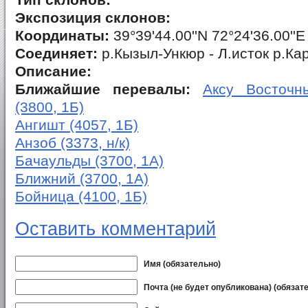
Тип склонов:
Экспозиция склонов:
Координаты:
39°39'44.00''N 72°24'36.00''E
Соединяет:
р.Кызыл-Ункюр - Л.исток р.Ка
Описание:
Ближайшие перевалы:
Аксу Восточны
(3800, 1Б)
Ангишт (4057, 1Б)
Анзоб (3373, н/к)
Бачаульды (3700, 1А)
Ближний (3700, 1А)
Бойница (4100, 1Б)
Оставить комментарий
Имя (обязательно)
Почта (не будет опубликована) (обязат