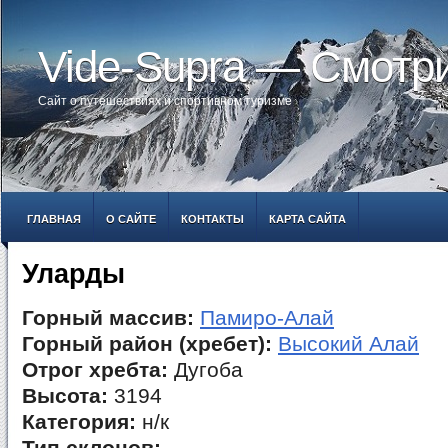
Vide-Supra — Смотр
Сайт о путешествиях и спортивном туризме
ГЛАВНАЯ
О САЙТЕ
КОНТАКТЫ
КАРТА САЙТА
Уларды
Горный массив:
Памиро-Алай
Горный район (хребет):
Высокий Алай
Отрог хребта:
Дугоба
Высота:
3194
Категория:
н/к