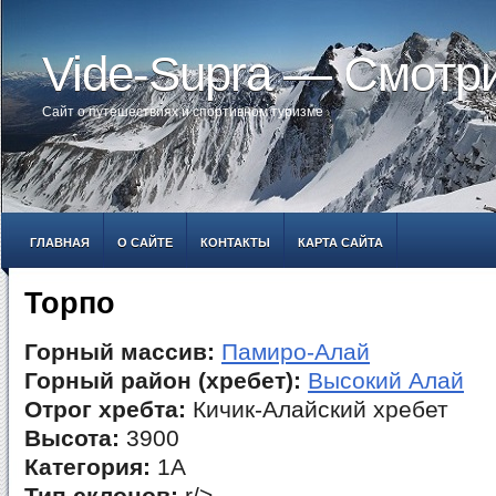
Vide-Supra — Смотр
Сайт о путешествиях и спортивном туризме
ГЛАВНАЯ
О САЙТЕ
КОНТАКТЫ
КАРТА САЙТА
Торпо
Горный массив:
Памиро-Алай
Горный район (хребет):
Высокий Алай
Отрог хребта:
Кичик-Алайский хребет
Высота:
3900
Категория:
1А