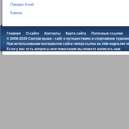
Памиро-Алай
Кавказ
Главная
О сайте
Контакты
Карта сайта
Полезные ссылки
© 2008-2025 Смотри выше - сайт о путешествиях и спортивном туризм
При использовании материалов сайта гиперссылка на
vide-supra.net
о
Если у вас есть вопросы или пожелания вы можете
написать нам