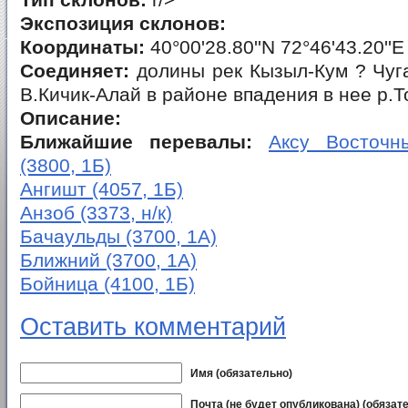
Тип склонов:
r/>
Экспозиция склонов:
Координаты:
40°00'28.80''N 72°46'43.20''E
Соединяет:
долины рек Кызыл-Кум ? Чуг
В.Кичик-Алай в районе впадения в нее р.
Описание:
Ближайшие перевалы:
Аксу Восточны
(3800, 1Б)
Ангишт (4057, 1Б)
Анзоб (3373, н/к)
Бачаульды (3700, 1А)
Ближний (3700, 1А)
Бойница (4100, 1Б)
Оставить комментарий
Имя (обязательно)
Почта (не будет опубликована) (обязат