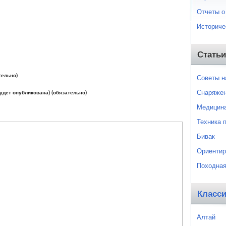
Отчеты о
Историче
Статьи
тельно)
Советы 
Снаряже
будет опубликована) (обязательно)
Медицин
Техника 
Бивак
Ориентир
Походная
Класс
Алтай