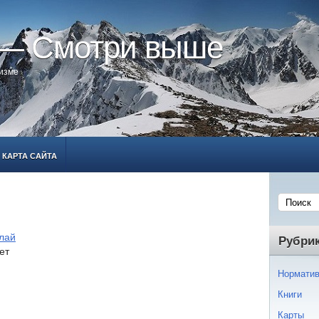
 — Смотри выше
ризме
КАРТА САЙТА
лай
Рубри
ет
Норматив
Книги
Карты