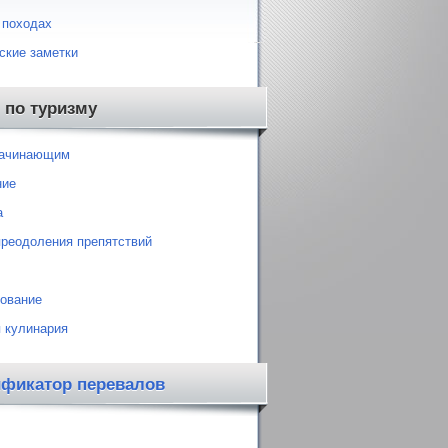
 походах
ские заметки
 по туризму
начинающим
ние
а
преодоления препятствий
ование
 кулинария
ификатор перевалов