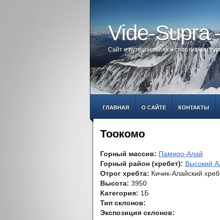
Vide-Supra
Сайт о путешествиях и спортивном ту
ГЛАВНАЯ
О САЙТЕ
КОНТАКТЫ
Тоокомо
Горный массив:
Памиро-Алай
Горный район (хребет):
Высокий А
Отрог хребта:
Кичик-Алайский хреб
Высота:
3950
Категория:
1Б
Тип склонов:
Экспозиция склонов: