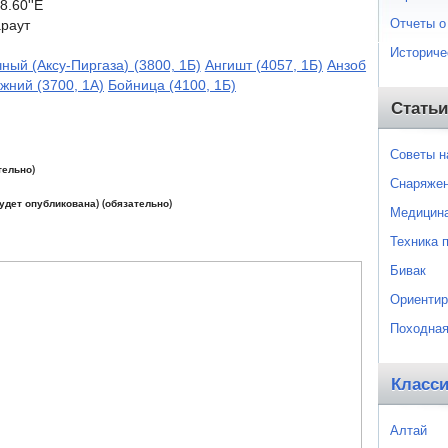
8.60''E
Отчеты о
араут
Историче
чный (Аксу-Пиргаза) (3800, 1Б)
Ангишт (4057, 1Б)
Анзоб
жний (3700, 1А)
Бойница (4100, 1Б)
Статьи
Советы 
тельно)
Снаряже
будет опубликована) (обязательно)
Медицин
Техника 
Бивак
Ориентир
Походная
Класс
Алтай