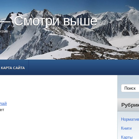
 — Смотри выше
ризме
КАРТА САЙТА
лай
Рубри
ет
Норматив
Книги
Карты