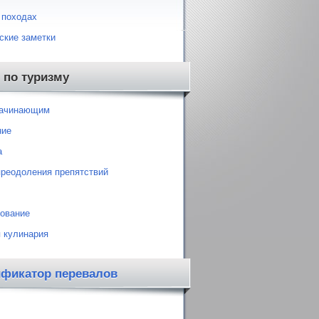
 походах
ские заметки
 по туризму
начинающим
ние
а
преодоления препятствий
ование
 кулинария
ификатор перевалов