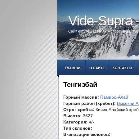
Vide-Supra
Сайт о путешествиях и спортивном ту
ГЛАВНАЯ
О САЙТЕ
КОНТАКТЫ
Тенгизбай
Горный массив:
Памиро-Алай
Горный район (хребет):
Высокий А
Отрог хребта:
Кичик-Алайский хреб
Высота:
3627
Категория:
н/к
Тип склонов:
Экспозиция склонов: