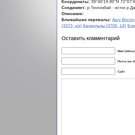
Координаты:
39°40'19.80''N 72°07'4
Соединяет:
р.Тенгизбай - исток р.Д
Описание:
Ближайшие перевалы:
Аксу Восто
(3373, н/к)
Бачаульды (3700, 1А)
Бли
Оставить комментарий
Имя (обяза
Почта (не 
Сайт