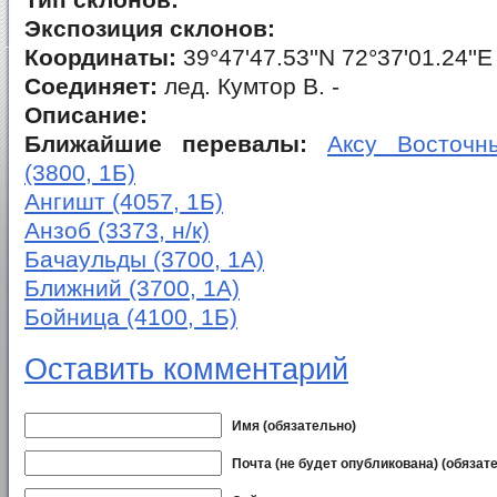
Тип склонов:
Экспозиция склонов:
Координаты:
39°47'47.53''N 72°37'01.24''E
Соединяет:
лед. Кумтор В. -
Описание:
Ближайшие перевалы:
Аксу Восточны
(3800, 1Б)
Ангишт (4057, 1Б)
Анзоб (3373, н/к)
Бачаульды (3700, 1А)
Ближний (3700, 1А)
Бойница (4100, 1Б)
Оставить комментарий
Имя (обязательно)
Почта (не будет опубликована) (обязат