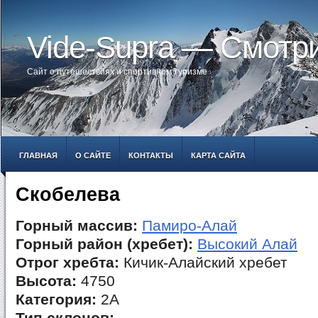
Vide-Supra — Смотр
Сайт о путешествиях и спортивном туризме
ГЛАВНАЯ
О САЙТЕ
КОНТАКТЫ
КАРТА САЙТА
Скобелева
Горный массив:
Памиро-Алай
Горный район (хребет):
Высокий Алай
Отрог хребта:
Кичик-Алайский хребет
Высота:
4750
Категория:
2А