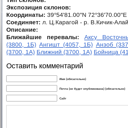
Тип склонов:
Экспозиция склонов:
Координаты:
39°54'81.00''N 72°36'70.00''E
Соединяет:
л. Ц.Карагой - р. В.Кичик-Ала
Описание:
Ближайшие перевалы:
Аксу Восточны
(3800, 1Б)
Ангишт (4057, 1Б)
Анзоб (337
(3700, 1А)
Ближний (3700, 1А)
Бойница (41
Оставить комментарий
Имя (обязательно)
Почта (не будет опубликована) (обязательно)
Сайт