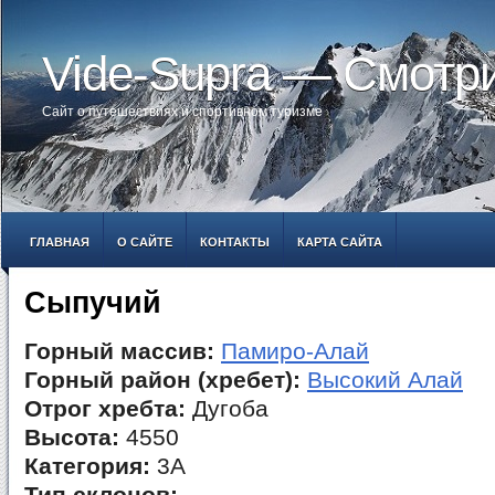
Vide-Supra — Смотр
Сайт о путешествиях и спортивном туризме
ГЛАВНАЯ
О САЙТЕ
КОНТАКТЫ
КАРТА САЙТА
Сыпучий
Горный массив:
Памиро-Алай
Горный район (хребет):
Высокий Алай
Отрог хребта:
Дугоба
Высота:
4550
Категория:
3А