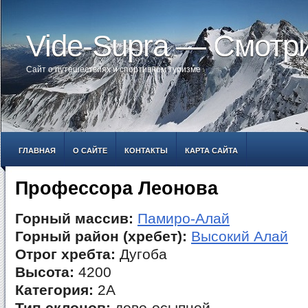
Vide-Supra — Смотр
Сайт о путешествиях и спортивном туризме
ГЛАВНАЯ
О САЙТЕ
КОНТАКТЫ
КАРТА САЙТА
Профессора Леонова
Горный массив:
Памиро-Алай
Горный район (хребет):
Высокий Алай
Отрог хребта:
Дугоба
Высота:
4200
Категория:
2А