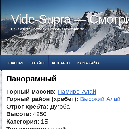
Vide-Supra — Смотр
Сайт о путешествиях и спортивном туризме
ГЛАВНАЯ
О САЙТЕ
КОНТАКТЫ
КАРТА САЙТА
Панорамный
Горный массив:
Памиро-Алай
Горный район (хребет):
Высокий Алай
Отрог хребта:
Дугоба
Высота:
4250
Категория:
1Б