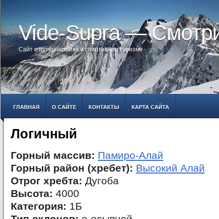
Vide-Supra — Смотр
Сайт о путешествиях и спортивном туризме
ГЛАВНАЯ
О САЙТЕ
КОНТАКТЫ
КАРТА САЙТА
Логичный
Горный массив:
Памиро-Алай
Горный район (хребет):
Высокий Алай
Отрог хребта:
Дугоба
Высота:
4000
Категория:
1Б