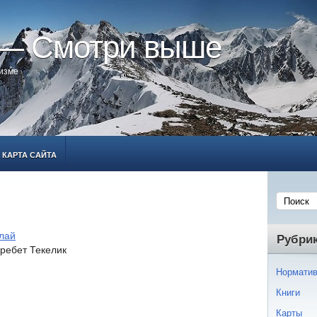
 — Смотри выше
ризме
КАРТА САЙТА
лай
Рубри
ребет Текелик
Норматив
Книги
Карты