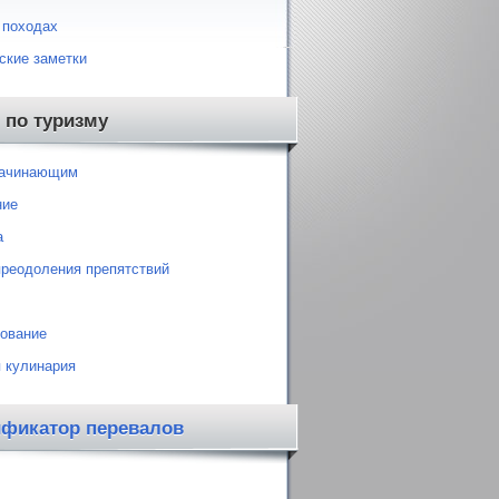
 походах
ские заметки
 по туризму
начинающим
ние
а
преодоления препятствий
ование
 кулинария
ификатор перевалов