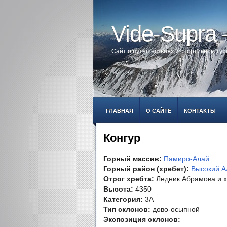
Vide-Supra
Сайт о путешествиях и спортивном ту
ГЛАВНАЯ
О САЙТЕ
КОНТАКТЫ
Конгур
Горный массив:
Памиро-Алай
Горный район (хребет):
Высокий А
Отрог хребта:
Ледник Абрамова и х
Высота:
4350
Категория:
3А
Тип склонов:
дово-осыпной
Экспозиция склонов: