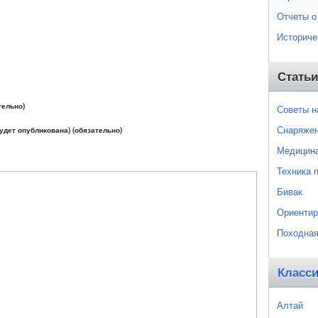
Отчеты о
Историче
Статьи
тельно)
Советы 
Снаряже
будет опубликована) (обязательно)
Медицин
Техника 
Бивак
Ориентир
Походная
Класс
Алтай