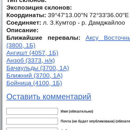
Тип склонов:
Экспозиция склонов:
Координаты:
39°47'13.00''N 72°33'36.00''E
Соединяет:
л. З.Кумтор - р. Дамджайлоо
Описание:
Ближайшие перевалы:
Аксу Восточны
(3800, 1Б)
Ангишт (4057, 1Б)
Анзоб (3373, н/к)
Бачаульды (3700, 1А)
Ближний (3700, 1А)
Бойница (4100, 1Б)
Оставить комментарий
Имя (обязательно)
Почта (не будет опубликована) (обязат