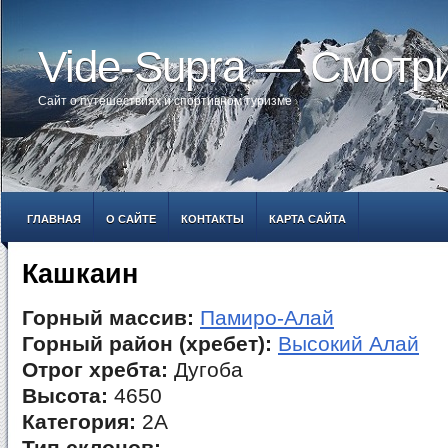
Vide-Supra — Смотр
Сайт о путешествиях и спортивном туризме
ГЛАВНАЯ
О САЙТЕ
КОНТАКТЫ
КАРТА САЙТА
Кашкаин
Горный массив:
Памиро-Алай
Горный район (хребет):
Высокий Алай
Отрог хребта:
Дугоба
Высота:
4650
Категория:
2А