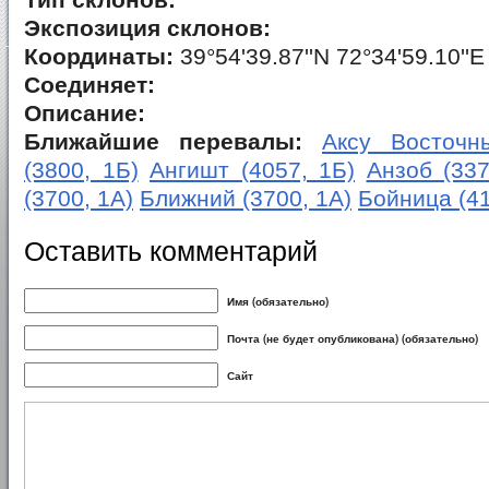
Тип склонов:
Экспозиция склонов:
Координаты:
39°54'39.87''N 72°34'59.10''E
Соединяет:
Описание:
Ближайшие перевалы:
Аксу Восточны
(3800, 1Б)
Ангишт (4057, 1Б)
Анзоб (337
(3700, 1А)
Ближний (3700, 1А)
Бойница (41
Оставить комментарий
Имя (обязательно)
Почта (не будет опубликована) (обязательно)
Сайт