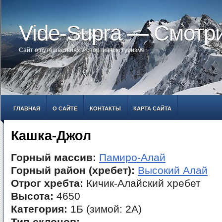
Vide-Supra — Смотр
Сайт о путешествиях и спортивном туризме
ГЛАВНАЯ
О САЙТЕ
КОНТАКТЫ
КАРТА САЙТА
Кашка-Джол
Горный массив:
Памиро-Алай
Горный район (хребет):
Высокий Алай
Отрог хребта:
Кичик-Алайский хребет
Высота:
4650
Категория:
1Б (зимой: 2А)