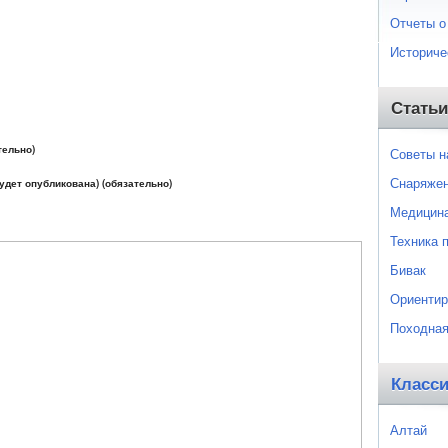
Отчеты о
Историче
Статьи
тельно)
Советы 
Снаряже
будет опубликована) (обязательно)
Медицин
Техника 
Бивак
Ориентир
Походная
Класс
Алтай