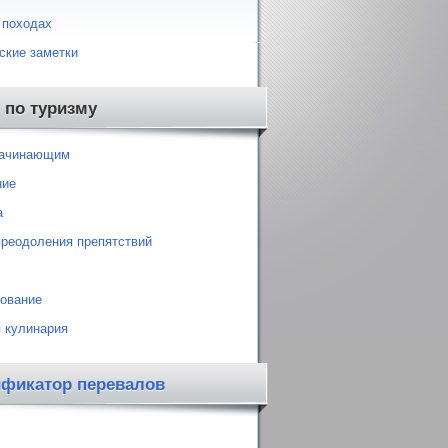
 походах
ские заметки
 по туризму
начинающим
ние
а
преодоления препятствий
ование
 кулинария
ификатор перевалов