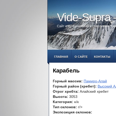
Vide-Supra
Сайт о путешествиях и спортивном ту
ГЛАВНАЯ
О САЙТЕ
КОНТАКТЫ
Карабель
Горный массив:
Памиро-Алай
Горный район (хребет):
Высокий А
Отрог хребта:
Алайский хребет
Высота:
3053
Категория:
н/к
Тип склонов:
r/>
Экспозиция склонов: