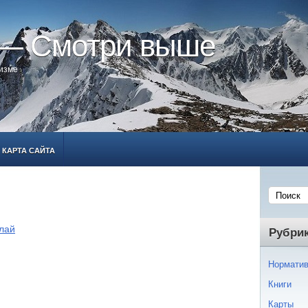
 — Смотри выше
ризме
КАРТА САЙТА
лай
Рубри
Норматив
Книги
Карты