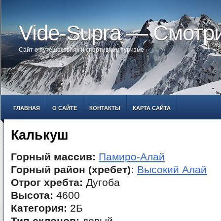
Vide-Supra — Смотр
Сайт о путешествиях и спортивном туризме
ГЛАВНАЯ
О САЙТЕ
КОНТАКТЫ
КАРТА САЙТА
Калькуш
Горный массив:
Памиро-Алай
Горный район (хребет):
Высокий Алай
Отрог хребта:
Дугоба
Высота:
4600
Категория:
2Б