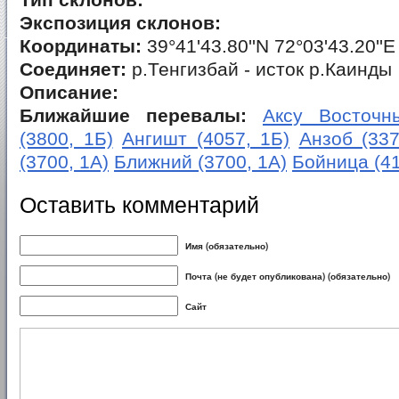
Тип склонов:
Экспозиция склонов:
Координаты:
39°41'43.80''N 72°03'43.20''E
Соединяет:
р.Тенгизбай - исток р.Каинды
Описание:
Ближайшие перевалы:
Аксу Восточны
(3800, 1Б)
Ангишт (4057, 1Б)
Анзоб (337
(3700, 1А)
Ближний (3700, 1А)
Бойница (41
Оставить комментарий
Имя (обязательно)
Почта (не будет опубликована) (обязательно)
Сайт