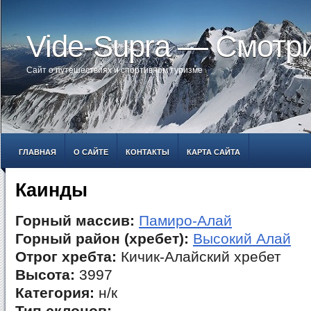
Vide-Supra — Смотр
Сайт о путешествиях и спортивном туризме
ГЛАВНАЯ
О САЙТЕ
КОНТАКТЫ
КАРТА САЙТА
Каинды
Горный массив:
Памиро-Алай
Горный район (хребет):
Высокий Алай
Отрог хребта:
Кичик-Алайский хребет
Высота:
3997
Категория:
н/к