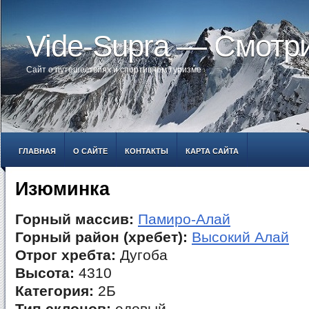
Vide-Supra — Смотр
Сайт о путешествиях и спортивном туризме
ГЛАВНАЯ
О САЙТЕ
КОНТАКТЫ
КАРТА САЙТА
Изюминка
Горный массив:
Памиро-Алай
Горный район (хребет):
Высокий Алай
Отрог хребта:
Дугоба
Высота:
4310
Категория:
2Б