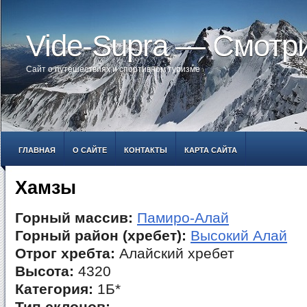
Vide-Supra — Смотр
Сайт о путешествиях и спортивном туризме
ГЛАВНАЯ
О САЙТЕ
КОНТАКТЫ
КАРТА САЙТА
Хамзы
Горный массив:
Памиро-Алай
Горный район (хребет):
Высокий Алай
Отрог хребта:
Алайский хребет
Высота:
4320
Категория:
1Б*