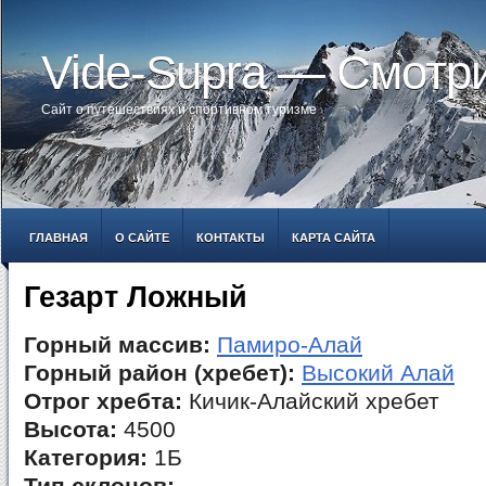
Vide-Supra — Смотр
Сайт о путешествиях и спортивном туризме
ГЛАВНАЯ
О САЙТЕ
КОНТАКТЫ
КАРТА САЙТА
Гезарт Ложный
Горный массив:
Памиро-Алай
Горный район (хребет):
Высокий Алай
Отрог хребта:
Кичик-Алайский хребет
Высота:
4500
Категория:
1Б