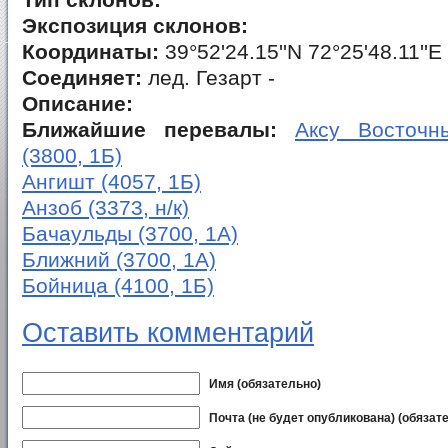
Тип склонов:
Экспозиция склонов:
Координаты:
39°52'24.15''N 72°25'48.11''E
Соединяет:
лед. Гезарт -
Описание:
Ближайшие перевалы:
Аксу Восточны
(3800, 1Б)
Ангишт (4057, 1Б)
Анзоб (3373, н/к)
Бачаульды (3700, 1А)
Ближний (3700, 1А)
Бойница (4100, 1Б)
Оставить комментарий
Имя (обязательно)
Почта (не будет опубликована) (обязат