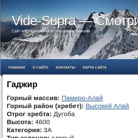
Vide-Supra — Смотр
Сайт о путешествиях и спортивном туризме
ГЛАВНАЯ
О САЙТЕ
КОНТАКТЫ
КАРТА САЙТА
Гаджир
Горный массив:
Памиро-Алай
Горный район (хребет):
Высокий Алай
Отрог хребта:
Дугоба
Высота:
4600
Категория:
3А