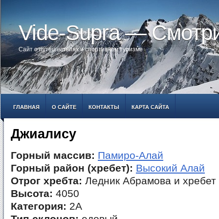
Vide-Supra — Смотр
Сайт о путешествиях и спортивном туризме
ГЛАВНАЯ
О САЙТЕ
КОНТАКТЫ
КАРТА САЙТА
Джиалису
Горный массив:
Памиро-Алай
Горный район (хребет):
Высокий Алай
Отрог хребта:
Ледник Абрамова и хребет 
Высота:
4050
Категория:
2А