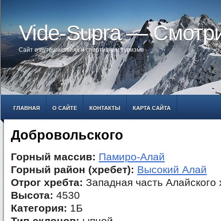
Vide-Supra — Смотр
Сайт о путешествиях и спортивном туризме
ГЛАВНАЯ
О САЙТЕ
КОНТАКТЫ
КАРТА САЙТА
Добровольского
Горный массив:
Памиро-Алай
Горный район (хребет):
Высокий Алай
Отрог хребта:
Западная часть Алайского 
Высота:
4530
Категория:
1Б