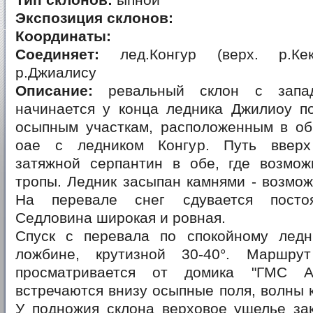
Тип склонов:
ыпной
Экспозиция склонов:
Координаты:
Соединяет:
лед.Конгур (верх. р.Кек
р.Джиалису
Описание:
ревальный склон с запа
начинается у конца ледника Джилиоу по
осыпным участкам, расположенным в о
оае с ледником Конгур. Путь вверх 
затяжной серпантин в обе, где возмо
тропы. Ледник засыпан камнями - возмож
На перевале снег сдувается посто
Седловина широкая и ровная.
Спуск с перевала по спокойному ледн
ложбине, крутизной 30-40°. Маршру
просматривается от домика "ГМС А
встречаются внизу осыпные поля, волны 
У подножия склона верховое ущелье зак