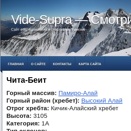
Vide-Supra — Смотр
Сайт о путешествиях и спортивном туризме
ГЛАВНАЯ
О САЙТЕ
КОНТАКТЫ
КАРТА САЙТА
Чита-Беит
Горный массив:
Памиро-Алай
Горный район (хребет):
Высокий Алай
Отрог хребта:
Кичик-Алайский хребет
Высота:
3105
Категория:
1А