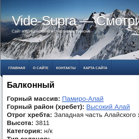
Vide-Supra — Смотр
Сайт о путешествиях и спортивном туризме
ГЛАВНАЯ
О САЙТЕ
КОНТАКТЫ
КАРТА САЙТА
Балконный
Горный массив:
Памиро-Алай
Горный район (хребет):
Высокий Алай
Отрог хребта:
Западная часть Алайского 
Высота:
3811
Категория:
н/к