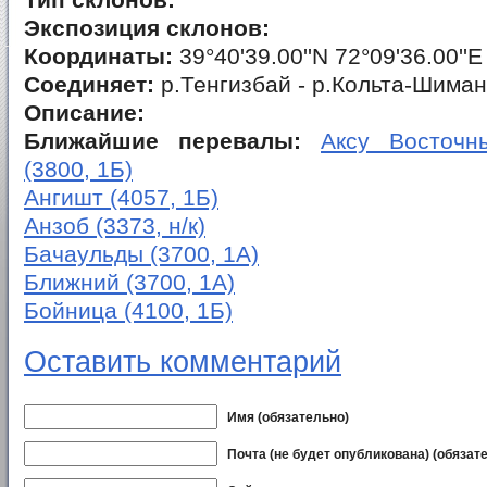
Тип склонов:
Экспозиция склонов:
Координаты:
39°40'39.00''N 72°09'36.00''E
Соединяет:
р.Тенгизбай - р.Кольта-Шиман
Описание:
Ближайшие перевалы:
Аксу Восточны
(3800, 1Б)
Ангишт (4057, 1Б)
Анзоб (3373, н/к)
Бачаульды (3700, 1А)
Ближний (3700, 1А)
Бойница (4100, 1Б)
Оставить комментарий
Имя (обязательно)
Почта (не будет опубликована) (обязат