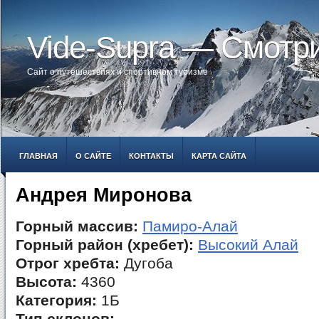
Vide-Supra — Смотр
Сайт о путешествиях и спортивном туризме
ГЛАВНАЯ
О САЙТЕ
КОНТАКТЫ
КАРТА САЙТА
Андрея Миронова
Горный массив:
Памиро-Алай
Горный район (хребет):
Высокий Алай
Отрог хребта:
Дугоба
Высота:
4360
Категория:
1Б