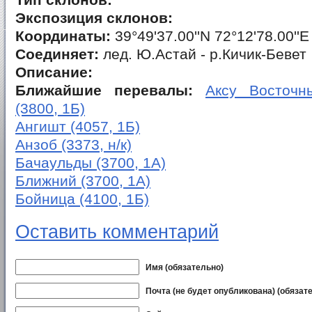
Тип склонов:
Экспозиция склонов:
Координаты:
39°49'37.00''N 72°12'78.00''E
Соединяет:
лед. Ю.Астай - р.Кичик-Бевет
Описание:
Ближайшие перевалы:
Аксу Восточны
(3800, 1Б)
Ангишт (4057, 1Б)
Анзоб (3373, н/к)
Бачаульды (3700, 1А)
Ближний (3700, 1А)
Бойница (4100, 1Б)
Оставить комментарий
Имя (обязательно)
Почта (не будет опубликована) (обязат