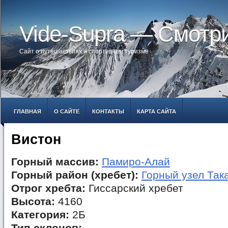
Vide-Supra — Смотр
Сайт о путешествиях и спортивном туризме
ГЛАВНАЯ
О САЙТЕ
КОНТАКТЫ
КАРТА САЙТА
Вистон
Горный массив:
Памиро-Алай
Горный район (хребет):
Горный узел Так
Отрог хребта:
Гиссарский хребет
Высота:
4160
Категория:
2Б