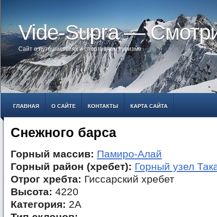
Vide-Supra — Смотр
Сайт о путешествиях и спортивном туризме
ГЛАВНАЯ
О САЙТЕ
КОНТАКТЫ
КАРТА САЙТА
Снежного барса
Горный массив:
Памиро-Алай
Горный район (хребет):
Горный узел Так
Отрог хребта:
Гиссарский хребет
Высота:
4220
Категория:
2А