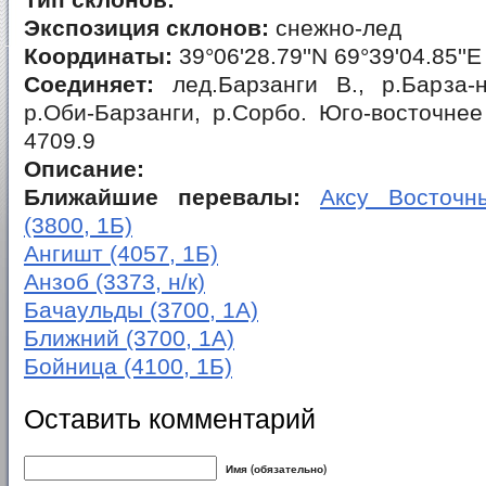
Тип склонов:
Экспозиция склонов:
снежно-лед
Координаты:
39°06'28.79''N 69°39'04.85''E
Соединяет:
лед.Барзанги В., р.Барза-н
р.Оби-Барзанги, р.Сорбо. Юго-восточнее 
4709.9
Описание:
Ближайшие перевалы:
Аксу Восточны
(3800, 1Б)
Ангишт (4057, 1Б)
Анзоб (3373, н/к)
Бачаульды (3700, 1А)
Ближний (3700, 1А)
Бойница (4100, 1Б)
Оставить комментарий
Имя (обязательно)