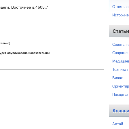
Отчеты о
анги. Восточнее в.4605.7
Историче
Статьи
тельно)
Советы 
Снаряже
будет опубликована) (обязательно)
Медицин
Техника 
Бивак
Ориентир
Походная
Класс
Алтай