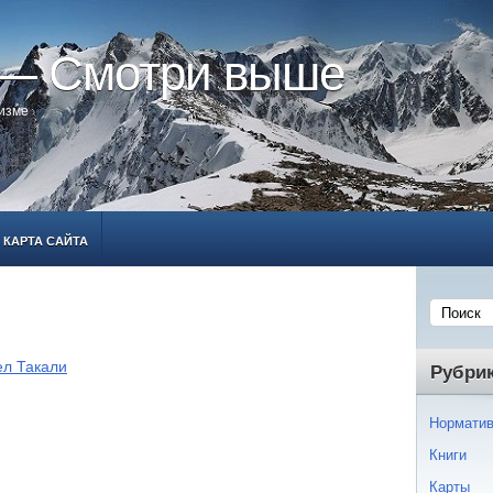
 — Смотри выше
ризме
КАРТА САЙТА
ел Такали
Рубри
Норматив
Книги
Карты