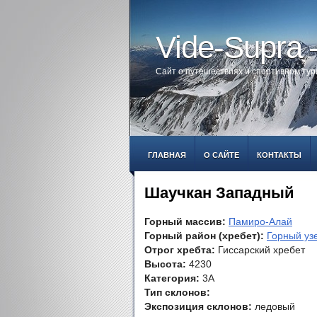
Vide-Supra
Сайт о путешествиях и спортивном ту
ГЛАВНАЯ
О САЙТЕ
КОНТАКТЫ
Шаучкан Западный
Горный массив:
Памиро-Алай
Горный район (хребет):
Горный уз
Отрог хребта:
Гиссарский хребет
Высота:
4230
Категория:
3А
Тип склонов:
Экспозиция склонов:
ледовый