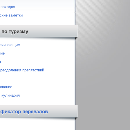
 походах
ские заметки
 по туризму
начинающим
ние
а
преодоления препятствий
ование
 кулинария
ификатор перевалов