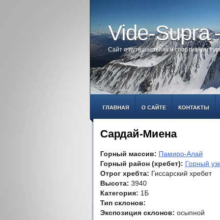
Vide-Supra
Сайт о путешествиях и спортивном ту
ГЛАВНАЯ
О САЙТЕ
КОНТАКТЫ
Сардай-Миена
Горный массив:
Памиро-Алай
Горный район (хребет):
Горный уз
Отрог хребта:
Гиссарский хребет
Высота:
3940
Категория:
1Б
Тип склонов:
Экспозиция склонов:
осыпной