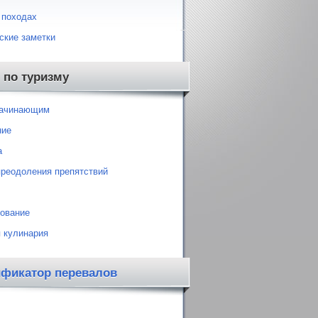
 походах
ские заметки
 по туризму
начинающим
ние
а
преодоления препятствий
ование
 кулинария
ификатор перевалов