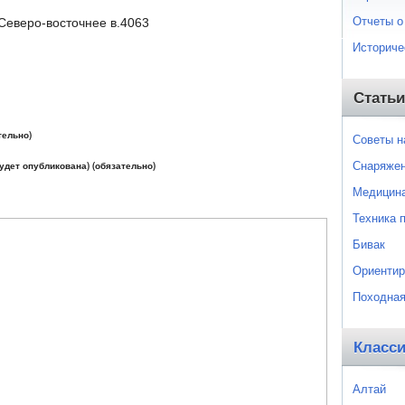
Отчеты о
 Северо-восточнее в.4063
Историче
Статьи
тельно)
Советы 
Снаряже
будет опубликована) (обязательно)
Медицин
Техника 
Бивак
Ориентир
Походная
Класс
Алтай