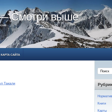
 — Смотри выше
ризме
КАРТА САЙТА
ел Такали
Рубри
Норматив
Книги
Карты