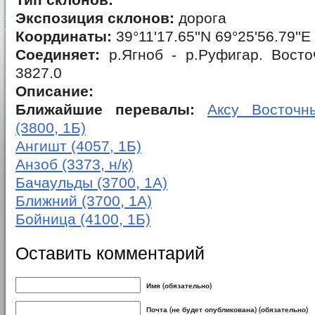
Тип склонов:
Экспозиция склонов:
дорога
Координаты:
39°11'17.65''N 69°25'56.79''E
Соединяет:
р.Ягноб - р.Руфигар. Восто
3827.0
Описание:
Ближайшие перевалы:
Аксу Восточны
(3800, 1Б)
Ангишт (4057, 1Б)
Анзоб (3373, н/к)
Бачаульды (3700, 1А)
Ближний (3700, 1А)
Бойница (4100, 1Б)
Оставить комментарий
Имя (обязательно)
Почта (не будет опубликована) (обязательно)