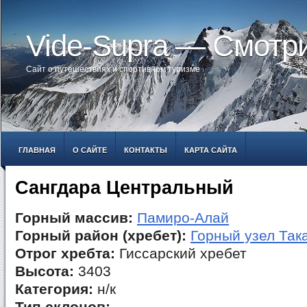
Vide-Supra — Смотр
Сайт о путешествиях и спортивном туризме
ГЛАВНАЯ
О САЙТЕ
КОНТАКТЫ
КАРТА САЙТА
Сангдара Центральный
Горный массив:
Памиро-Алай
Горный район (хребет):
Горный узел Так
Отрог хребта:
Гиссарский хребет
Высота:
3403
Категория:
н/к