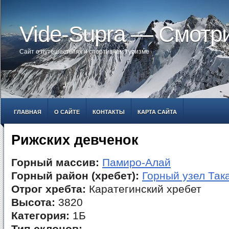
Vide-Supra — Смотр
Сайт о путешествиях и спортивном туризме
ГЛАВНАЯ
О САЙТЕ
КОНТАКТЫ
КАРТА САЙТА
Рижских девченок
Горный массив:
Памиро-Алай
Горный район (хребет):
Горный узел Так
Отрог хребта:
Каратегинский хребет
Высота:
3820
Категория:
1Б