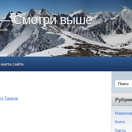
 — Смотри выше
ризме
КАРТА САЙТА
ел Такали
Рубри
Норматив
Книги
Карты