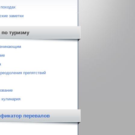
 походах
ские заметки
 по туризму
начинающим
ние
а
преодоления препятствий
ование
 кулинария
ификатор перевалов