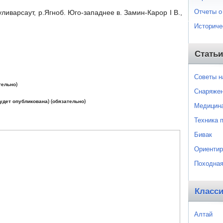
Отчеты о
уливарсаут, р.Ягноб. Юго-западнее в. Замин-Карор I В.,
Историче
Статьи
Советы 
тельно)
Снаряже
будет опубликована) (обязательно)
Медицин
Техника 
Бивак
Ориентир
Походная
Класс
Алтай