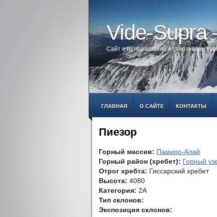
Vide-Supra
Сайт о путешествиях и спортивном ту
ГЛАВНАЯ
О САЙТЕ
КОНТАКТЫ
Пиезор
Горный массив:
Памиро-Алай
Горный район (хребет):
Горный уз
Отрог хребта:
Гиссарский хребет
Высота:
4080
Категория:
2А
Тип склонов:
Экспозиция склонов: