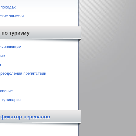
 походах
ские заметки
 по туризму
начинающим
ние
а
преодоления препятствий
ование
 кулинария
ификатор перевалов