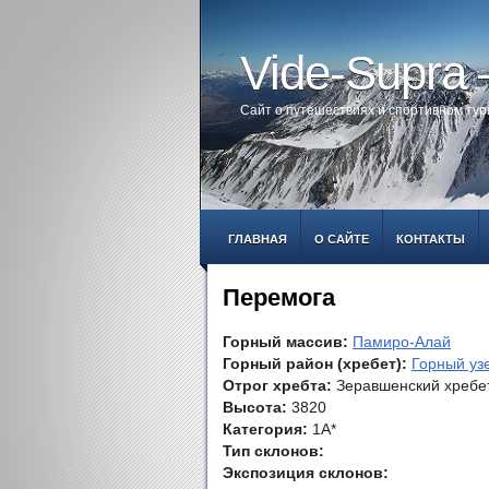
Vide-Supra
Сайт о путешествиях и спортивном ту
ГЛАВНАЯ
О САЙТЕ
КОНТАКТЫ
Перемога
Горный массив:
Памиро-Алай
Горный район (хребет):
Горный уз
Отрог хребта:
Зеравшенский хребе
Высота:
3820
Категория:
1А*
Тип склонов:
Экспозиция склонов: