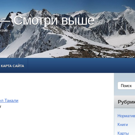
 — Смотри выше
ризме
КАРТА САЙТА
ел Такали
Рубри
т
Норматив
Книги
Карты