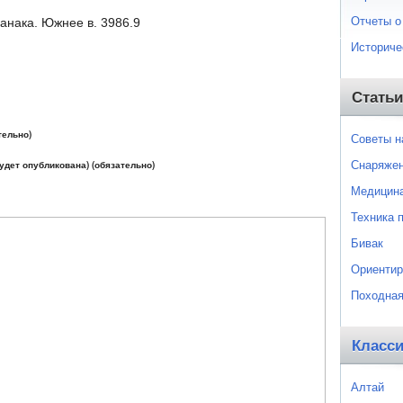
Отчеты о
Ханака. Южнее в. 3986.9
Историче
Статьи
тельно)
Советы 
Снаряже
будет опубликована) (обязательно)
Медицин
Техника 
Бивак
Ориентир
Походная
Класс
Алтай