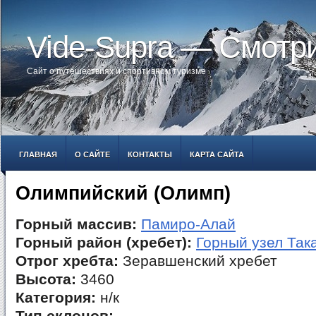
Vide-Supra — Смотр
Сайт о путешествиях и спортивном туризме
ГЛАВНАЯ
О САЙТЕ
КОНТАКТЫ
КАРТА САЙТА
Олимпийский (Олимп)
Горный массив:
Памиро-Алай
Горный район (хребет):
Горный узел Так
Отрог хребта:
Зеравшенский хребет
Высота:
3460
Категория:
н/к